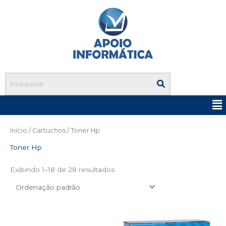
Ir
para
o
conteúdo
Me
Início
/
Cartuchos
/ Toner Hp
Toner Hp
Exibindo 1–18 de 28 resultados