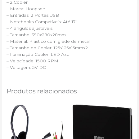
– 2 Cooler
– Marca: Hoopson
– Entradas: 2 Portas USB
– Notebooks Compatíveis: Até 17″
– 4 ângulos ajustáveis
– Tamanho: 390x280x28mm
– Material: Plástico com grade de metal
– Tamanho do Cooler: 125x125x15mmx2
– Iluminação Cooler: LED Azul
– Velocidade: 1500 RPM
– Voltagem: 5V DC
Produtos relacionados