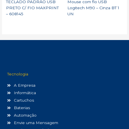
TECLADO PADRÃO USB
Mouse com fio USB
PRETO C/ FIO MAXPRINT
Logitech M90 – Cinza BT 1
– 608145
UN
Tecnologia
A Empresa
Informática
Cartuchos
Baterias
Automação
Envie uma Mensagem