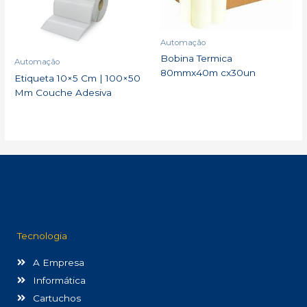
Automação
Bobina Termica
Automação
80mmx40m cx30un
Etiqueta 10×5 Cm | 100×50
Mm Couche Adesiva
Tecnologia
A Empresa
Informática
Cartuchos