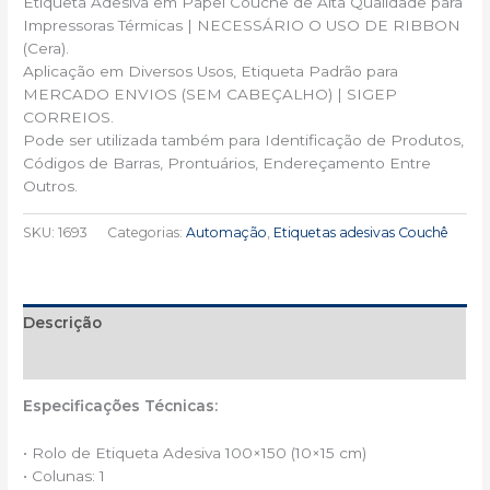
Etiqueta Adesiva em Papel Couche de Alta Qualidade para
Impressoras Térmicas | NECESSÁRIO O USO DE RIBBON
(Cera).
Aplicação em Diversos Usos, Etiqueta Padrão para
MERCADO ENVIOS (SEM CABEÇALHO) | SIGEP
CORREIOS.
Pode ser utilizada também para Identificação de Produtos,
Códigos de Barras, Prontuários, Endereçamento Entre
Outros.
SKU:
1693
Categorias:
Automação
,
Etiquetas adesivas Couchê
Descrição
Informação adicional
Especificações Técnicas:
• Rolo de Etiqueta Adesiva 100×150 (10×15 cm)
• Colunas: 1