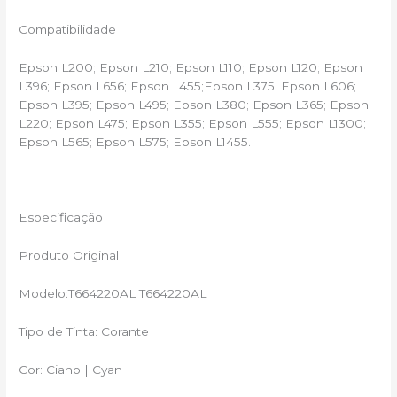
Compatibilidade
Epson L200; Epson L210; Epson L110; Epson L120; Epson
L396; Epson L656; Epson L455;Epson L375; Epson L606;
Epson L395; Epson L495; Epson L380; Epson L365; Epson
L220; Epson L475; Epson L355; Epson L555; Epson L1300;
Epson L565; Epson L575; Epson L1455.
Especificação
Produto Original
Modelo:T664220AL T664220AL
Tipo de Tinta: Corante
Cor: Ciano | Cyan