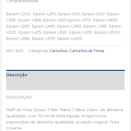
Compatibilidade
Epson L200; Epson L210; Epson L110; Epson L120; Epson
L396; Epson L656; Epson L455;Epson L375; Epson L606;
Epson L395; Epson L495; Epson L380; Epson L365; Epson
L220; Epson L475; Epson L355; Epson L555; Epson L1300;
Epson L565; Epson L575; Epson L1455.
SKU:
1425
Categorias:
Cartuchos
,
Cartuchos de Tintas
Descrição
Informação adicional
DESCRIÇÃO
Refil de Tinta Epson T-664 T6642 T-6642 Ciano. de altíssima
qualidade, com 70 ml de tinta líquida. Proporciona
impressões de altíssima qualidade, produto original. Tinta
Corante